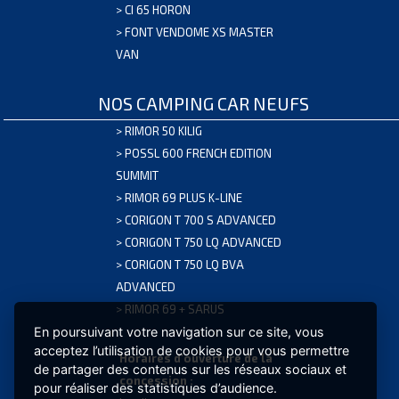
>
CI 65 HORON
>
FONT VENDOME XS MASTER
VAN
NOS CAMPING CAR NEUFS
>
RIMOR 50 KILIG
>
POSSL 600 FRENCH EDITION
SUMMIT
>
RIMOR 69 PLUS K-LINE
>
CORIGON T 700 S ADVANCED
>
CORIGON T 750 LQ ADVANCED
>
CORIGON T 750 LQ BVA
CLIMATISSEUR
ADVANCED
2650W
>
RIMOR 69 + SARUS
EXTRA
En poursuivant votre navigation sur ce site, vous
CLIMA
acceptez l’utilisation de cookies pour vous permettre
Horaires d'ouverture de la
de partager des contenus sur les réseaux sociaux et
32,20KG
concession :
pour réaliser des statistiques d’audience.
GARANTIE