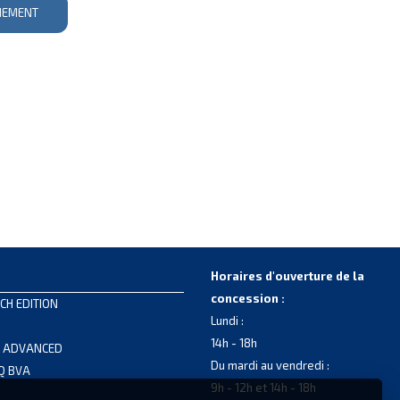
NEMENT
Horaires d'ouverture de la
concession :
CH EDITION
Lundi :
14h - 18h
S ADVANCED
Du mardi au vendredi :
LQ BVA
9h - 12h et 14h - 18h