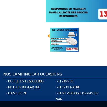
NOS CAMPING CAR OCCASIONS
>
DETHLEFFS T2 GLOBEBUS
>
CI 2 KYROS
>
MC LOUIS 89 YEARLING
>
CI 67 XT NACRE
>
CI 65 HORON
>
FONT VENDOME XS MASTER
VAN