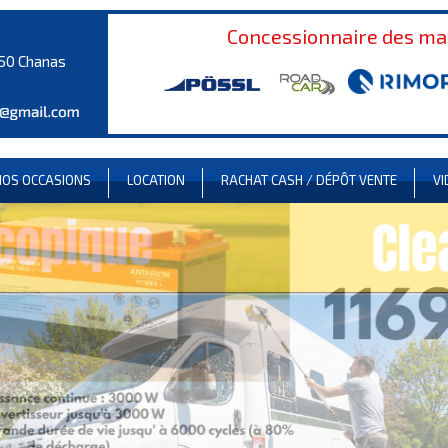
Concessionnaire des m
150 Chanas
NOS OCCASIONS
LOCATION
RACHAT CASH / DÉPÔT VENTE
VI