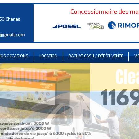
Concessionnaire des m
150 Chanas
NOS OCCASIONS
LOCATION
RACHAT CASH / DÉPÔT VENTE
VI