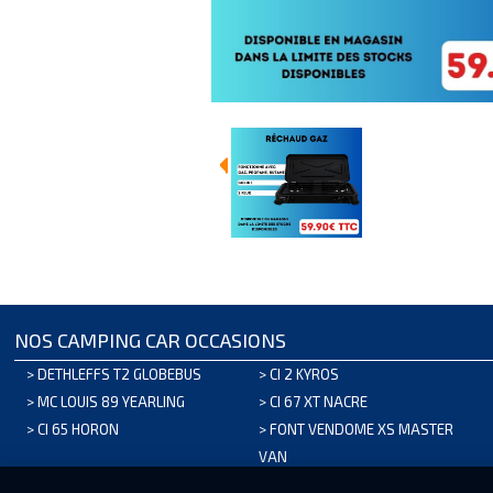
NOS CAMPING CAR OCCASIONS
>
DETHLEFFS T2 GLOBEBUS
>
CI 2 KYROS
>
MC LOUIS 89 YEARLING
>
CI 67 XT NACRE
>
CI 65 HORON
>
FONT VENDOME XS MASTER
VAN