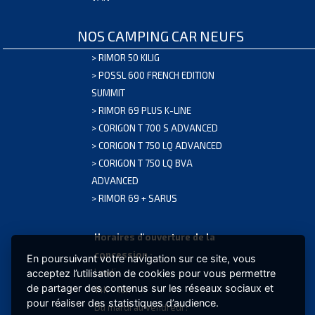
NOS CAMPING CAR NEUFS
>
RIMOR 50 KILIG
>
POSSL 600 FRENCH EDITION
SUMMIT
>
RIMOR 69 PLUS K-LINE
>
CORIGON T 700 S ADVANCED
>
CORIGON T 750 LQ ADVANCED
>
CORIGON T 750 LQ BVA
CLIMATISSEUR
ADVANCED
2650W
>
RIMOR 69 + SARUS
EXTRA
CLIMA
Horaires d'ouverture de la
32,20KG
concession :
En poursuivant votre navigation sur ce site, vous
GARANTIE
Lundi :
acceptez l’utilisation de cookies pour vous permettre
2
de partager des contenus sur les réseaux sociaux et
14h - 18h
ANS
pour réaliser des statistiques d’audience.
Du mardi au vendredi :
BATTERIE