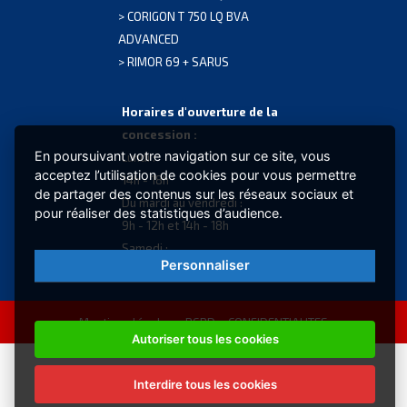
MQK
>
CORIGON T 750 LQ BVA
MES
ADVANCED
GAR
>
RIMOR 69 + SARUS
2
ANS
Horaires d'ouverture de la
1.4KG
concession :
PROT
En poursuivant votre navigation sur ce site, vous
Lundi :
acceptez l’utilisation de cookies pour vous permettre
EXTE
14h - 18h
de partager des contenus sur les réseaux sociaux et
ISOT
Du mardi au vendredi :
pour réaliser des statistiques d’audience.
THER
9h - 12h et 14h - 18h
BOXE
Samedi :
Personnaliser
A
9h - 12h
PART
DE
Mentions légales -
RGPD – CONFIDENTIALITES
2006
Autoriser tous les cookies
GUID
ACSI
Interdire tous les cookies
2026