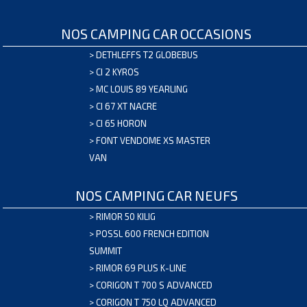
ANT
CON
NOS CAMPING CAR OCCASIONS
ANT
>
DETHLEFFS T2 GLOBEBUS
GAR
>
CI 2 KYROS
5
>
MC LOUIS 89 YEARLING
ANS
>
CI 67 XT NACRE
16.4K
>
CI 65 HORON
CLE
>
FONT VENDOME XS MASTER
CAR
VAN
1L
CALE
NOS CAMPING CAR NEUFS
LEVE
UP
>
RIMOR 50 KILIG
FIA
>
POSSL 600 FRENCH EDITION
3
SUMMIT
HAUT
>
RIMOR 69 PLUS K-LINE
CHAU
>
CORIGON T 700 S ADVANCED
QUAR
>
CORIGON T 750 LQ ADVANCED