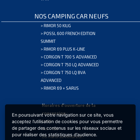
NOS CAMPING CAR NEUFS
>
RIMOR 50 KILIG
>
POSSL 600 FRENCH EDITION
SUMMIT
>
RIMOR 69 PLUS K-LINE
>
CORIGON T 700 S ADVANCED
>
CORIGON T 750 LQ ADVANCED
>
CORIGON T 750 LQ BVA
CLIMATISSEUR
ADVANCED
2650W
>
RIMOR 69 + SARUS
EXTRA
CLIMA
Horaires d'ouverture de la
32,20KG
concession :
En poursuivant votre navigation sur ce site, vous
GARANTIE
Lundi :
acceptez l’utilisation de cookies pour vous permettre
2
de partager des contenus sur les réseaux sociaux et
14h - 18h
ANS
pour réaliser des statistiques d’audience.
Du mardi au vendredi :
BATTERIE