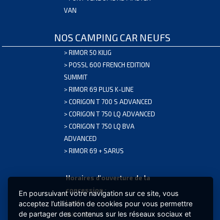
VAN
NOS CAMPING CAR NEUFS
>
RIMOR 50 KILIG
>
POSSL 600 FRENCH EDITION
SUMMIT
>
RIMOR 69 PLUS K-LINE
>
CORIGON T 700 S ADVANCED
>
CORIGON T 750 LQ ADVANCED
>
CORIGON T 750 LQ BVA
CLIMATISSEUR
ADVANCED
2650W
>
RIMOR 69 + SARUS
EXTRA
CLIMA
Horaires d'ouverture de la
32,20KG
concession :
En poursuivant votre navigation sur ce site, vous
GARANTIE
Lundi :
acceptez l’utilisation de cookies pour vous permettre
2
de partager des contenus sur les réseaux sociaux et
14h - 18h
ANS